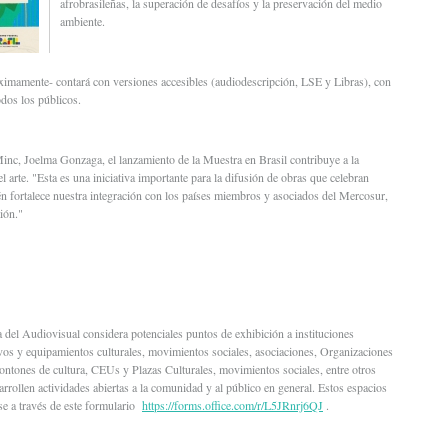
afrobrasileñas, la superación de desafíos y la preservación del medio
ambiente.
imamente- contará con versiones accesibles (audiodescripción, LSE y Libras), con
todos los públicos.
Minc, Joelma Gonzaga, el lanzamiento de la Muestra en Brasil contribuye a la
el arte. "Esta es una iniciativa importante para la difusión de obras que celebran
én fortalece nuestra integración con los países miembros y asociados del Mercosur,
ión."
 del Audiovisual considera potenciales puntos de exhibición a instituciones
ivos y equipamientos culturales, movimientos sociales, asociaciones, Organizaciones
ontones de cultura, CEUs y Plazas Culturales, movimientos sociales, entre otros
sarrollen actividades abiertas a la comunidad y al público en general. Estos espacios
irse a través de este formulario
https://forms.office.com/r/L5JRnrj6QJ
.