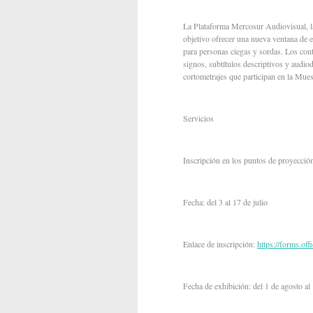
La Plataforma Mercosur Audiovisual, la
objetivo ofrecer una nueva ventana de ex
para personas ciegas y sordas. Los con
signos, subtítulos descriptivos y audio
cortometrajes que participan en la Mues
Servicios
Inscripción en los puntos de proyecci
Fecha: del 3 al 17 de julio
Enlace de inscripción:
https://forms.of
Fecha de exhibición: del 1 de agosto al