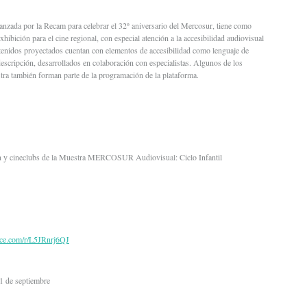
nzada por la Recam para celebrar el 32º aniversario del Mercosur, tiene como
hibición para el cine regional, con especial atención a la accesibilidad audiovisual
tenidos proyectados cuentan con elementos de accesibilidad como lenguaje de
descripción, desarrollados en colaboración con especialistas. Algunos de los
tra también forman parte de la programación de la plataforma.
ón y cineclubs de la Muestra MERCOSUR Audiovisual: Ciclo Infantil
fice.com/r/L5JRnrj6QJ
 1 de septiembre