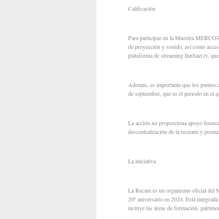
Calificación
Para participar en la Muestra MERCOSU
de proyección y sonido, así como acceso
plataforma de streaming InnSaei.tv, que
Además, es importante que los puntos de
de septiembre, que es el periodo en el q
La acción no proporciona apoyo financi
descentralización de la reciente y prem
La iniciativa
La Recam es un organismo oficial del M
20º aniversario en 2024. Está integrada
incluye las áreas de formación, patrimo