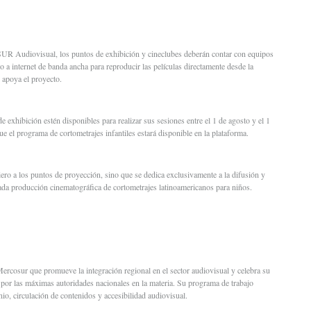
R Audiovisual, los puntos de exhibición y cineclubes deberán contar con equipos
 a internet de banda ancha para reproducir las películas directamente desde la
 apoya el proyecto.
 exhibición estén disponibles para realizar sus sesiones entre el 1 de agosto y el 1
ue el programa de cortometrajes infantiles estará disponible en la plataforma.
ero a los puntos de proyección, sino que se dedica exclusivamente a la difusión y
iada producción cinematográfica de cortometrajes latinoamericanos para niños.
ercosur que promueve la integración regional en el sector audiovisual y celebra su
 por las máximas autoridades nacionales en la materia. Su programa de trabajo
nio, circulación de contenidos y accesibilidad audiovisual.