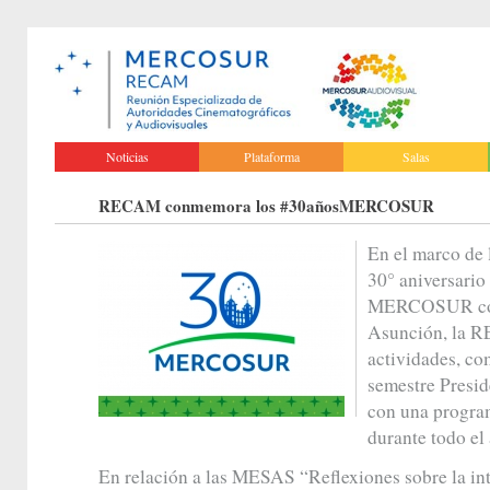
Noticias
Plataforma
Salas
RECAM conmemora los #30añosMERCOSUR
En el marco de
30° aniversario 
MERCOSUR con 
Asunción, la R
actividades, co
semestre Presid
con una progra
durante todo el
En relación a las MESAS “Reflexiones sobre la int